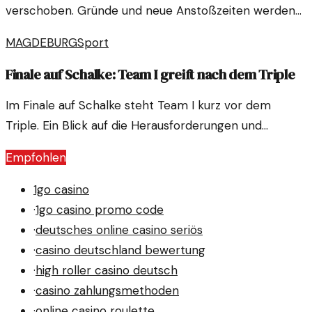
verschoben. Gründe und neue Anstoßzeiten werden
hier erläutert.
MAGDEBURG
Sport
Finale auf Schalke: Team I greift nach dem Triple
Im Finale auf Schalke steht Team I kurz vor dem
Triple. Ein Blick auf die Herausforderungen und
Chancen, die das bevorstehende Spiel mit sich bringt.
Empfohlen
1go casino
·
1go casino promo code
·
deutsches online casino seriös
·
casino deutschland bewertung
·
high roller casino deutsch
·
casino zahlungsmethoden
·
online casino roulette