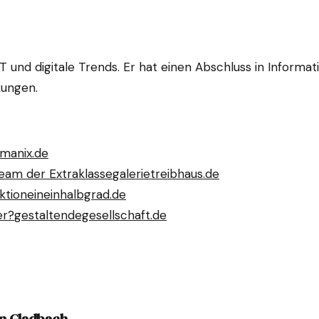
 IT und digitale Trends. Er hat einen Abschluss in Informa
kungen.
manix.de
ream der Extraklasse
galerietreibhaus.de
ktion
eineinhalbgrad.de
er?
gestaltendegesellschaft.de