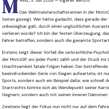
M
AINZ
,
3. Juli 2026
—
Eigener Bericht
Das Weltmeisterschaftsrennen in der MotoG
Seiten gezeigt. Wer hätte gedacht, dass gerade der 
unbesiegbar galt, durch einen unglücklichen Ausrast
verlieren würde? Ich bin der festen Überzeugung, das
Fahrer betreffen, sondern auch die gesamte Sportar
Erstens zeigt dieser Vorfall die zerbrechliche Psych
der MotoGP, wo jeder Punkt zählt und der Druck ins U
Unachtsamkeit fatale Folgen haben. Der betreffende 
beeindruckenden Serie von Siegen aufwartete, ist nu
Sports, sondern auch ein Beispiel dafür, wie schnell 
Startrechts könnte sich als Wendepunkt seiner Karrie
Gegnern, sondern auch mit seinen inneren Dämonen
Zweitens liegt der Fokus nun nicht nur auf dem Fahr