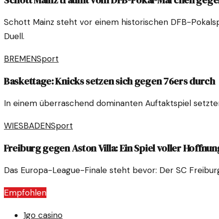
Schott Mainz träumt vom DFB-Pokal-Märchen gege
Schott Mainz steht vor einem historischen DFB-Pokalspi
Duell.
BREMEN
Sport
Baskettage: Knicks setzen sich gegen 76ers durch
In einem überraschend dominanten Auftaktspiel setzten 
WIESBADEN
Sport
Freiburg gegen Aston Villa: Ein Spiel voller Hoffnu
Das Europa-League-Finale steht bevor: Der SC Freiburg 
Empfohlen
1go casino