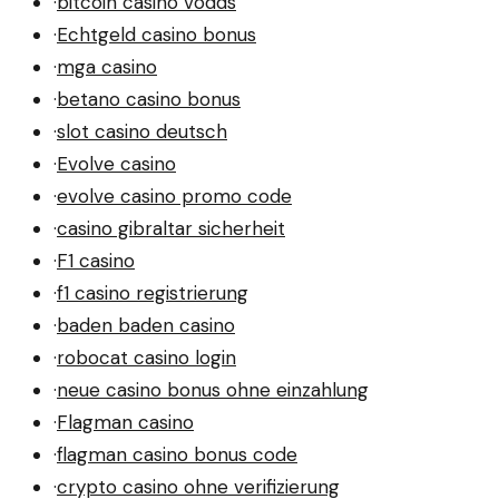
·
bitcoin casino vodds
·
Echtgeld casino bonus
·
mga casino
·
betano casino bonus
·
slot casino deutsch
·
Evolve casino
·
evolve casino promo code
·
casino gibraltar sicherheit
·
F1 casino
·
f1 casino registrierung
·
baden baden casino
·
robocat casino login
·
neue casino bonus ohne einzahlung
·
Flagman casino
·
flagman casino bonus code
·
crypto casino ohne verifizierung