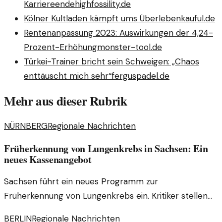
Karriereende
highfossility.de
Kölner Kultladen kämpft ums Überleben
kauful.de
Rentenanpassung 2023: Auswirkungen der 4,24-
Prozent-Erhöhung
monster-tool.de
Türkei-Trainer bricht sein Schweigen: „Chaos
enttäuscht mich sehr“
ferguspadel.de
Mehr aus dieser Rubrik
NÜRNBERG
Regionale Nachrichten
Früherkennung von Lungenkrebs in Sachsen: Ein
neues Kassenangebot
Sachsen führt ein neues Programm zur
Früherkennung von Lungenkrebs ein. Kritiker stellen
die Wirksamkeit und den Zugang zu dieser neuen
BERLIN
Regionale Nachrichten