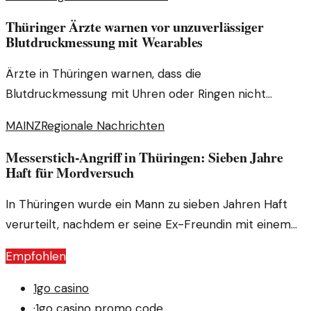
Leistung in Frage.
Thüringer Ärzte warnen vor unzuverlässiger
Blutdruckmessung mit Wearables
Ärzte in Thüringen warnen, dass die
Blutdruckmessung mit Uhren oder Ringen nicht
zuverlässig ist. Die Risiken der fehlerhaften Daten sind
MAINZ
Regionale Nachrichten
erheblich.
Messerstich-Angriff in Thüringen: Sieben Jahre
Haft für Mordversuch
In Thüringen wurde ein Mann zu sieben Jahren Haft
verurteilt, nachdem er seine Ex-Freundin mit einem
Messer angegriffen hatte. Der Vorfall wirft Fragen zur
Empfohlen
Gewaltbereitschaft auf.
1go casino
·
1go casino promo code