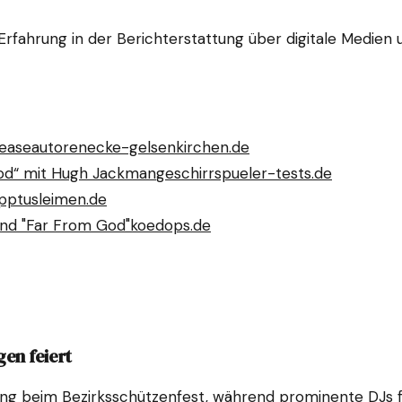
n Erfahrung in der Berichterstattung über digitale Medien
lease
autorenecke-gelsenkirchen.de
ood“ mit Hugh Jackman
geschirrspueler-tests.de
App
tusleimen.de
und "Far From God"
koedops.de
gen feiert
lang beim Bezirksschützenfest, während prominente DJs