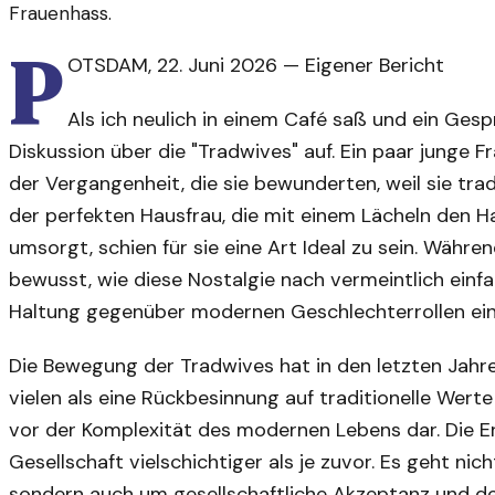
Frauenhass.
P
OTSDAM
,
22. Juni 2026
—
Eigener Bericht
Als ich neulich in einem Café saß und ein Gesp
Diskussion über die "Tradwives" auf. Ein paar junge F
der Vergangenheit, die sie bewunderten, weil sie tra
der perfekten Hausfrau, die mit einem Lächeln den Hau
umsorgt, schien für sie eine Art Ideal zu sein. Währ
bewusst, wie diese Nostalgie nach vermeintlich einf
Haltung gegenüber modernen Geschlechterrollen ein
Die Bewegung der Tradwives hat in den letzten Jahr
vielen als eine Rückbesinnung auf traditionelle Werte 
vor der Komplexität des modernen Lebens dar. Die E
Gesellschaft vielschichtiger als je zuvor. Es geht nic
sondern auch um gesellschaftliche Akzeptanz und den