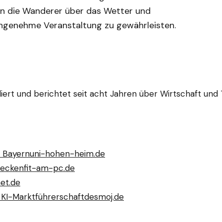
n die Wanderer über das Wetter und
angenehme Veranstaltung zu gewährleisten.
ert und berichtet seit acht Jahren über Wirtschaft und T
s Bayern
uni-hohen-heim.de
ueckenfit-am-pc.de
et.de
KI-Marktführerschaft
desmoj.de