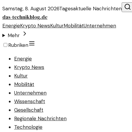
Samstag, 8. August 2026
Tagesaktuelle Nachrichten
das-technikblog.de
Energie
Krypto News
Kultur
Mobilität
Unternehmen
Mehr
Rubriken
Energie
Krypto News
Kultur
Mobilität
Unternehmen
Wissenschaft
Gesellschaft
Regionale Nachrichten
Technologie