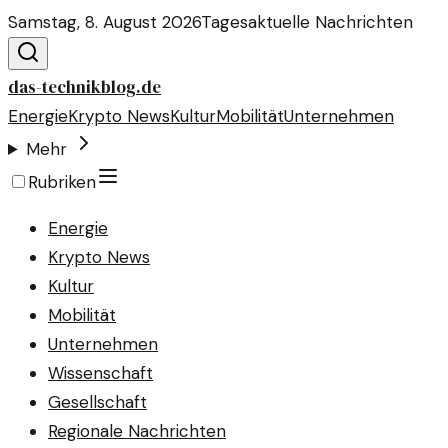
Samstag, 8. August 2026
Tagesaktuelle Nachrichten
das-technikblog.de
Energie
Krypto News
Kultur
Mobilität
Unternehmen
Mehr
Rubriken
Energie
Krypto News
Kultur
Mobilität
Unternehmen
Wissenschaft
Gesellschaft
Regionale Nachrichten