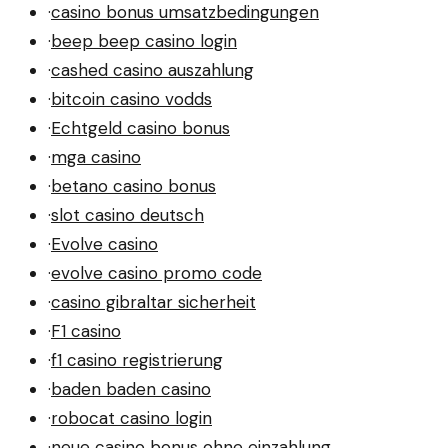
·
casino bonus umsatzbedingungen
·
beep beep casino login
·
cashed casino auszahlung
·
bitcoin casino vodds
·
Echtgeld casino bonus
·
mga casino
·
betano casino bonus
·
slot casino deutsch
·
Evolve casino
·
evolve casino promo code
·
casino gibraltar sicherheit
·
F1 casino
·
f1 casino registrierung
·
baden baden casino
·
robocat casino login
·
neue casino bonus ohne einzahlung