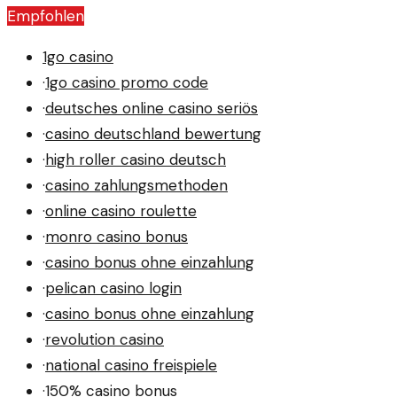
anderem lokale Projekte, Umweltschutz und die
Empfohlen
Wirtschaft.
1go casino
·
1go casino promo code
·
deutsches online casino seriös
·
casino deutschland bewertung
·
high roller casino deutsch
·
casino zahlungsmethoden
·
online casino roulette
·
monro casino bonus
·
casino bonus ohne einzahlung
·
pelican casino login
·
casino bonus ohne einzahlung
·
revolution casino
·
national casino freispiele
·
150% casino bonus