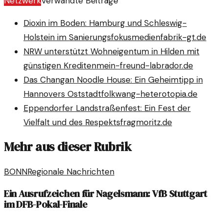
Netzwerk
Verwandte Beiträge
Dioxin im Boden: Hamburg und Schleswig-
Holstein im Sanierungsfokus
medienfabrik-gt.de
NRW unterstützt Wohneigentum in Hilden mit
günstigen Krediten
mein-freund-labrador.de
Das Changan Noodle House: Ein Geheimtipp in
Hannovers Oststadt
folkwang-heterotopia.de
Eppendorfer Landstraßenfest: Ein Fest der
Vielfalt und des Respekts
fragmoritz.de
Mehr aus dieser Rubrik
BONN
Regionale Nachrichten
Ein Ausrufzeichen für Nagelsmann: VfB Stuttgart
im DFB-Pokal-Finale