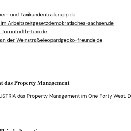
Uber- und Taxikunden
trailerapp.de
 im Arbeitszeitgesetz
demokratisches-sachsen.de
 Toronto
dtb-texx.de
an der Weinstraße
leopardgecko-freunde.de
t das Property Management
TRIA das Property Management im One Forty West. Dies