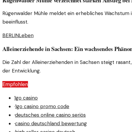
Rügenwalder Mühle verzeichnet starken Anstieg bei 
Rügenwalder Mühle meldet ein erhebliches Wachstum im 
beeinflusst.
BERLIN
Leben
Alleinerziehende in Sachsen: Ein wachsendes Phän
Die Zahl der Alleinerziehenden in Sachsen steigt rasant,
der Entwicklung.
Empfohlen
1go casino
·
1go casino promo code
·
deutsches online casino seriös
·
casino deutschland bewertung