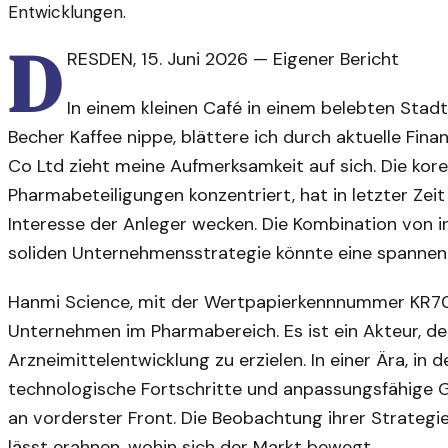
Entwicklungen.
D
RESDEN
,
15. Juni 2026
—
Eigener Bericht
In einem kleinen Café in einem belebten Stad
Becher Kaffee nippe, blättere ich durch aktuelle Fina
Co Ltd zieht meine Aufmerksamkeit auf sich. Die kore
Pharmabeteiligungen konzentriert, hat in letzter Zeit
Interesse der Anleger wecken. Die Kombination von 
soliden Unternehmensstrategie könnte eine spannend
Hanmi Science, mit der Wertpapierkennnummer KR70
Unternehmen im Pharmabereich. Es ist ein Akteur, de
Arzneimittelentwicklung zu erzielen. In einer Ära, in
technologische Fortschritte und anpassungsfähige G
an vorderster Front. Die Beobachtung ihrer Strategi
lässt erahnen, wohin sich der Markt bewegt.