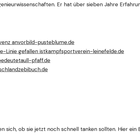
Ingenieurwissenschaften. Er hat über sieben Jahre Erfahr
lvenz an
vorbild-pusteblume.de
Linie gefallen ist
kampfsportverein-leinefelde.de
bedeutet
aull-pfaff.de
tschland
zebibuch.de
 sich, ob sie jetzt noch schnell tanken sollten. Hier ein B