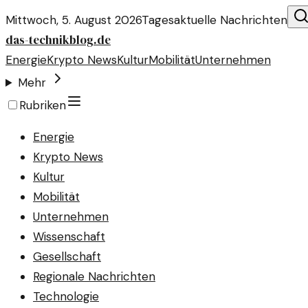
Mittwoch, 5. August 2026
Tagesaktuelle Nachrichten
das-technikblog.de
Energie
Krypto News
Kultur
Mobilität
Unternehmen
Mehr
Rubriken
Energie
Krypto News
Kultur
Mobilität
Unternehmen
Wissenschaft
Gesellschaft
Regionale Nachrichten
Technologie