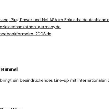
thane, Plug Power und Nel ASA im Fokus
dsi-deutschland.
nzlei
aechackathon-germany.de
Facebook
formelm-2008.de
r Himmel
ingt ein beeindruckendes Line-up mit internationalen St