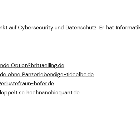
unkt auf Cybersecurity und Datenschutz. Er hat Informati
ende Option?
brittaelling.de
rade ohne Panzer
lebendige-tideelbe.de
erluste
fraun-hofer.de
doppelt so hoch
nanobioquant.de