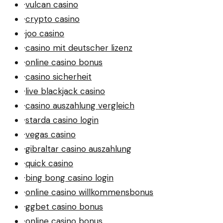
·
vulcan casino
·
crypto casino
·
joo casino
·
casino mit deutscher lizenz
·
online casino bonus
·
casino sicherheit
·
live blackjack casino
·
casino auszahlung vergleich
·
starda casino login
·
vegas casino
·
gibraltar casino auszahlung
·
quick casino
·
bing bong casino login
·
online casino willkommensbonus
·
ggbet casino bonus
·
online casino bonus